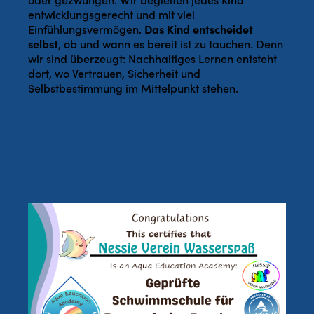
entwicklungsgerecht und mit viel
Einfühlungsvermögen.
Das Kind entscheidet
selbst
, ob und wann es bereit ist zu tauchen. Denn
wir sind überzeugt: Nachhaltiges Lernen entsteht
dort, wo Vertrauen, Sicherheit und
Selbstbestimmung im Mittelpunkt stehen.